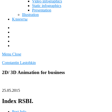
Video infographics
Static infographics
Presentation
Illustration
Клиенты
facebook
vk
dribbble
youtube
500px
Menu
Close
Constantin Lastohkin
2D/ 3D Animation for business
25.05.2015
Index RSBI.
Post Info