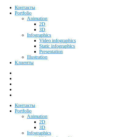
Контакты
Portfolio
Animation
2D
3D
Infographics
Video infographics
Static infographics
Presentation
Illustration
Клиенты
facebook
vk
dribbble
youtube
500px
Контакты
Portfolio
Animation
2D
3D
Infographics